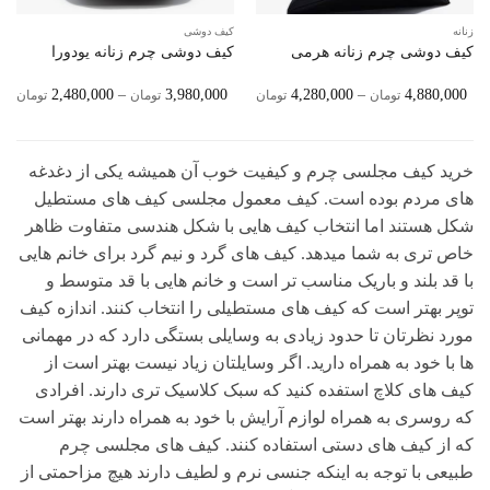
زنانه
کیف دوشی
کیف دوشی چرم زنانه هرمی
کیف دوشی چرم زنانه یودورا
ice
Price
2,480,000
–
3,980,000
4,280,000
–
4,880,000
تومان
تومان
تومان
تومان
ge:
Range:
4,280,000 تومان
ugh
Through
4,880,000 تومان
0,000
خرید کیف مجلسی چرم و کیفیت خوب آن همیشه یکی از دغدغه
های مردم بوده است. کیف معمول مجلسی کیف های مستطیل
شکل هستند اما انتخاب کیف هایی با شکل هندسی متفاوت ظاهر
خاص تری به شما میدهد. کیف های گرد و نیم گرد برای خانم هایی
با قد بلند و باریک مناسب تر است و خانم هایی با قد متوسط و
توپر بهتر است که کیف های مستطیلی را انتخاب کنند. اندازه کیف
مورد نظرتان تا حدود زیادی به وسایلی بستگی دارد که در مهمانی
ها با خود به همراه دارید. اگر وسایلتان زیاد نیست بهتر است از
کیف های کلاچ استفده کنید که سبک کلاسیک تری دارند. افرادی
که روسری به همراه لوازم آرایش با خود به همراه دارند بهتر است
که از کیف های دستی استفاده کنند. کیف های مجلسی چرم
طبیعی با توجه به اینکه جنسی نرم و لطیف دارند هیچ مزاحمتی از