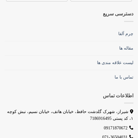
دسترسی سریع
چرم آلفا
مقاله ها
لیست علاقه مندی ها
تماس با ما
اطلاعات تماس
شیراز، شهرک گلدشت حافظ، خیابان هاتف، خیابان نسیم، نبش کوچه
۱، کد پستی 7186916495
09171870672
071-36504031