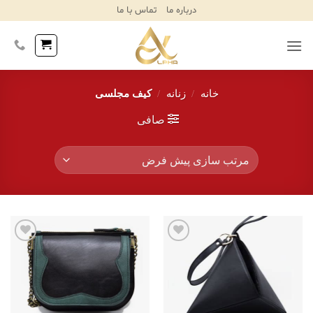
Ski
درباره ما
تماس با ما
T
Conten
خانه
/
زنانه
/
کیف مجلسی
صافی
افزودن
افزودن
به
به
علاقه
علاقه
مندی‌ها
مندی‌ها