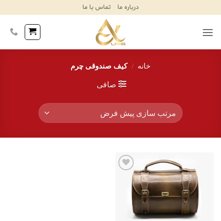
Ski
درباره ما
تماس با ما
T
Conten
خانه
/
کیف صندوقی چرم
صافی
افزودن
به
علاقه
مندی‌ها