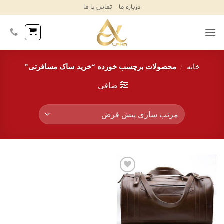
Ski
درباره ما
تماس با ما
T
Conten
خانه
/
محصولات برچسب خورده “خرید ساک مسافرتی”
صافی
افزودن
به
علاقه
مندی‌ها