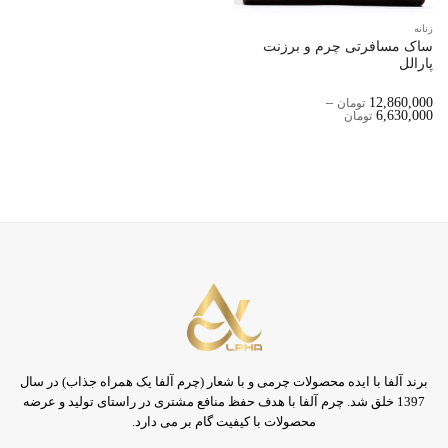
زنانه
ساک مسافرتی چرم و برزنت
پارالل
–
12,860,000
تومان
Price
6,630,000
تومان
Range:
6,630,000 تومان
Through
12,860,000 تومان
برند آلفا با ایده محصولات چرمی و با شعار (چرم آلفا یک همراه جذاب) در سال
1397 خلق شد. چرم آلفا با هدف حفظ منافع مشتری در راستای تولید و عرضه
محصولات با کیفیت گام بر می دارد.