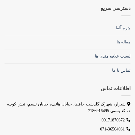
دسترسی سریع
چرم آلفا
مقاله ها
لیست علاقه مندی ها
تماس با ما
اطلاعات تماس
شیراز، شهرک گلدشت حافظ، خیابان هاتف، خیابان نسیم، نبش کوچه
۱، کد پستی 7186916495
09171870672
071-36504031