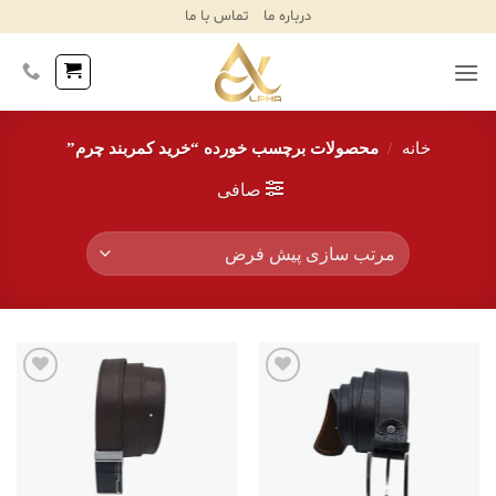
Ski
درباره ما
تماس با ما
T
Conten
خانه
/
محصولات برچسب خورده “خرید کمربند چرم”
صافی
افزودن
افزودن
به
به
علاقه
علاقه
مندی‌ها
مندی‌ها