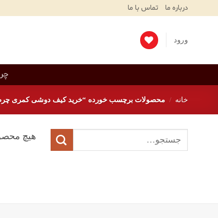
Ski
درباره ما
تماس با ما
T
Conten
ورود
چرم
خانه
/
محصولات برچسب خورده “خرید کیف دوشی کمری چرم
جستجو
هیچ محصو
برای: