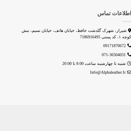
طلاعات تماس
شیراز، شهرک گلدشت حافظ، خیابان هاتف، خیابان نسیم، نبش
وچه ۱، کد پستی 7186916495
09171870672
071-36504031
شنبه تا چهارشنبه ساعت 8:00 تا 20:00
Info@alphaleather.ir