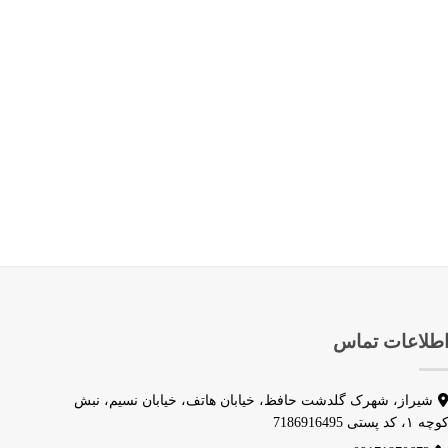
طلاعات تماس
شیراز، شهرک گلدشت حافظ، خیابان هاتف، خیابان نسیم، نبش
وچه ۱، کد پستی 7186916495