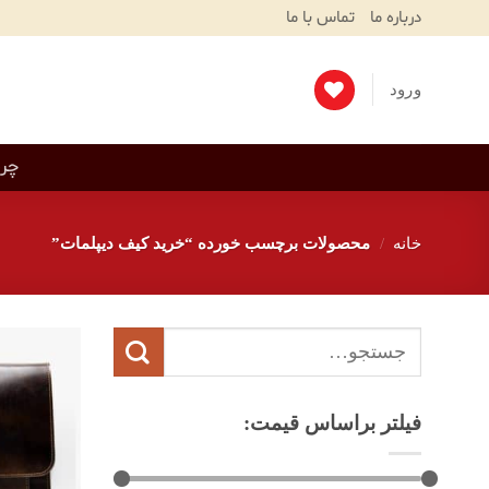
Ski
درباره ما
تماس با ما
T
Conten
ورود
چرم
خانه
/
محصولات برچسب خورده “خرید کیف دیپلمات”
جستجو
برای:
فیلتر براساس قیمت: