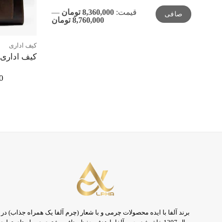
حداقل
حداكثر
قيمت:
8,360,000 تومان
—
صافی
قیمت
قيمت
8,760,000 تومان
کیف اداری
کیف اداری 
0
برند آلفا با ایده محصولات چرمی و با شعار (چرم آلفا یک همراه جذاب) در