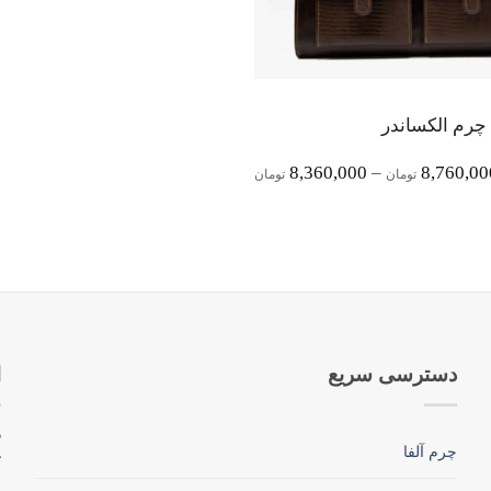
چرم الکساندر
Price
8,360,000
–
8,760,00
تومان
تومان
Range:
8,360,000 تومان
Through
8,760,000 تومان
دسترسی سریع
ا
چرم آلفا
ک