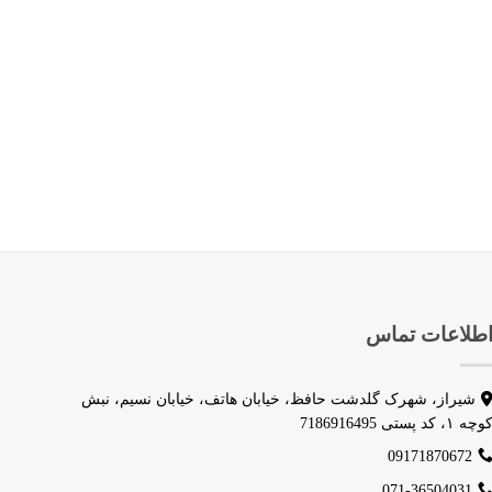
طلاعات تماس
شیراز، شهرک گلدشت حافظ، خیابان هاتف، خیابان نسیم، نبش
وچه ۱، کد پستی 7186916495
09171870672
071-36504031