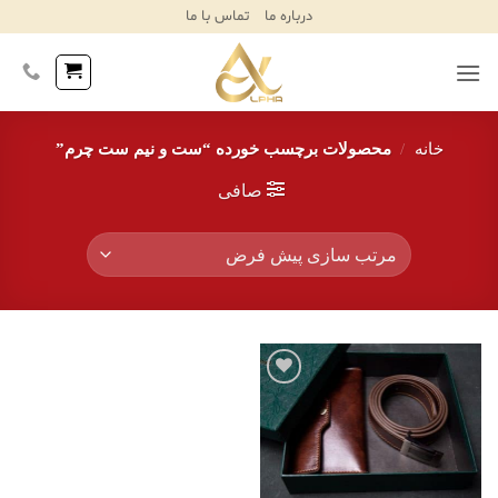
Ski
درباره ما
تماس با ما
T
Conten
خانه
/
محصولات برچسب خورده “ست و نیم ست چرم”
صافی
افزودن
به
علاقه
مندی‌ها