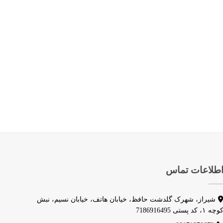
طلاعات تماس
شیراز، شهرک گلدشت حافظ، خیابان هاتف، خیابان نسیم، نبش
وچه ۱، کد پستی 7186916495