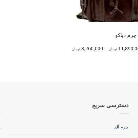
چرم دیاکو
Price
8,260,000
–
11,890,
تومان
تومان
Range:
8,260,000 تومان
Through
11,890,000 تومان
دسترسی سریع
ا
چرم آلفا
ک