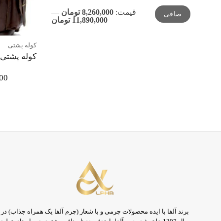
حداقل
حداكثر
قيمت:
8,260,000 تومان
—
صافی
قیمت
قيمت
11,890,000 تومان
کوله پشتی
کوله پشتی 
000
برند آلفا با ایده محصولات چرمی و با شعار (چرم آلفا یک همراه جذاب) در