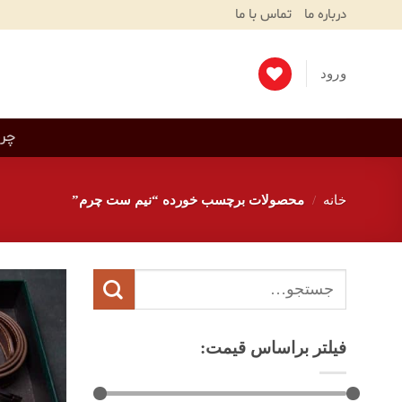
Ski
درباره ما
تماس با ما
T
Conten
ورود
چرم
خانه
/
محصولات برچسب خورده “نیم ست چرم”
جستجو
برای:
فیلتر براساس قیمت: