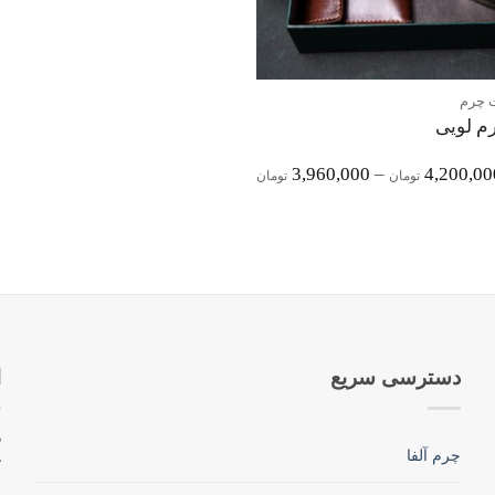
 چرم
م لویی
Price
3,960,000
–
4,200,00
تومان
تومان
Range:
3,960,000 تومان
Through
4,200,000 تومان
دسترسی سریع
ا
چرم آلفا
ک