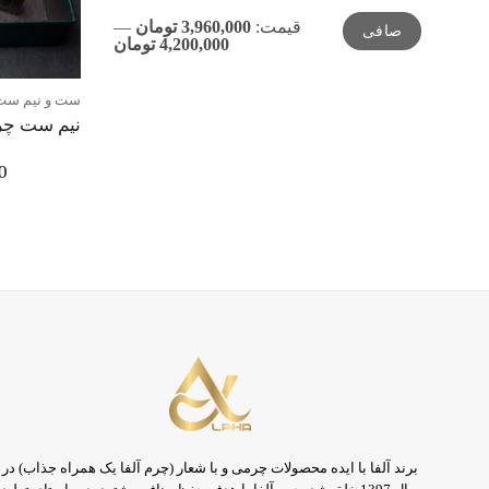
حداقل
حداكثر
قيمت:
3,960,000 تومان
—
صافی
قیمت
قيمت
4,200,000 تومان
ست و نیم ست
نیم ست چر
0
برند آلفا با ایده محصولات چرمی و با شعار (چرم آلفا یک همراه جذاب) در