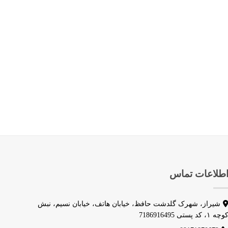
طلاعات تماس
شیراز، شهرک گلدشت حافظ، خیابان هاتف، خیابان نسیم، نبش
وچه ۱، کد پستی 7186916495