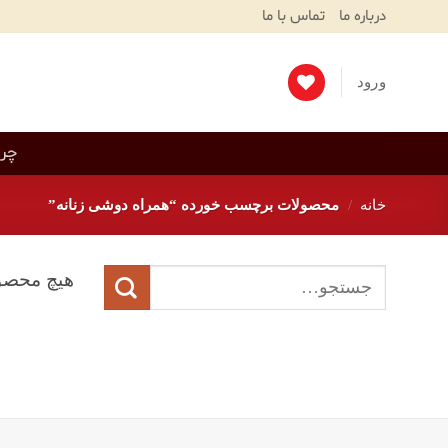
Ski
درباره ما
تماس با ما
T
Conten
ورود
چرم
خانه
/
محصولات برچسب خورده “همراه دوشی زنانه”
جستجو
هیچ محصو
برای: