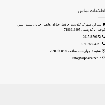
طلاعات تماس
شیراز، شهرک گلدشت حافظ، خیابان هاتف، خیابان نسیم، نبش
وچه ۱، کد پستی 7186916495
09171870672
071-36504031
شنبه تا چهارشنبه ساعت 8:00 تا 20:00
Info@alphaleather.ir