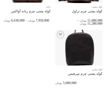
کوله پشتی
زنانه
کوله پشتی چرم تراول
کوله پشتی چرم زنانه آواکس
ice
6,630,000
–
7,950,000
–
11,680,000
تومان
تومان
تومان
ge:
Price
11,280,000
تومان
Range:
11,280,000 تومان
ugh
Through
0,000
11,680,000 تومان
افزودن
به
علاقه
مندی‌ها
کوله پشتی
کوله پشتی چرم سِرفیس
5,680,000
تومان