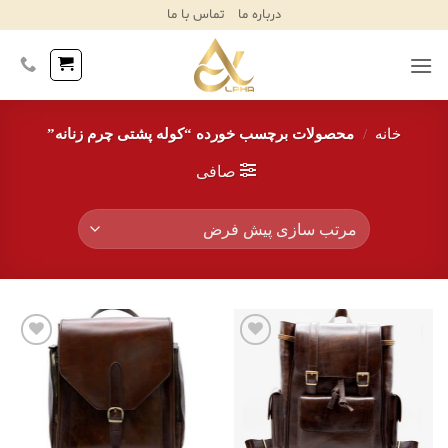
Ski
درباره ما
تماس با ما
T
Conten
خانه
/
محصولات برچسب خورده “کوله پشتی چرم زنانه”
صافی
افزودن
افزودن
به
به
علاقه
علاقه
مندی‌ها
مندی‌ها