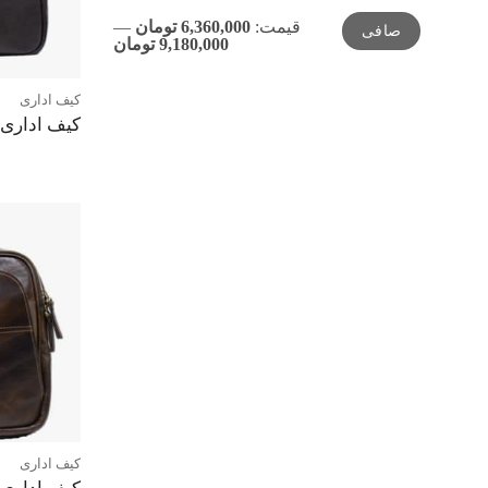
حداقل
حداكثر
قيمت:
6,360,000 تومان
—
صافی
قیمت
قيمت
9,180,000 تومان
کیف اداری
کیف اداری 
کیف اداری