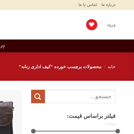
Ski
درباره ما
تماس با ما
T
Conten
ورود
چرم
خانه
/
محصولات برچسب خورده “کیف اداری زنانه”
جستجو
برای:
فیلتر براساس قیمت: