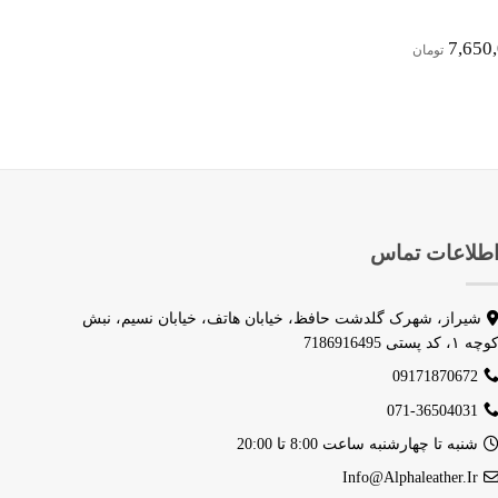
Price
7,650
تومان
Range:
7,650,000 تومان
Through
9,180,000 تومان
طلاعات تماس
شیراز، شهرک گلدشت حافظ، خیابان هاتف، خیابان نسیم، نبش
وچه ۱، کد پستی 7186916495
09171870672
071-36504031
شنبه تا چهارشنبه ساعت 8:00 تا 20:00
Info@alphaleather.ir