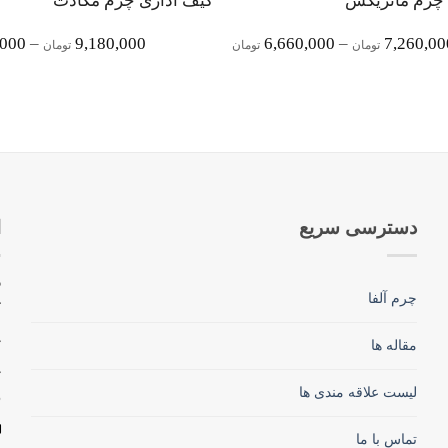
 چرم ماتریکس
کیف اداری چرم مگادث
Price
,000
–
9,180,000
6,660,000
–
7,260,00
تومان
تومان
تومان
Range:
6,660,000 تومان
Through
7,260,000 تومان
دسترسی سریع
ا
چرم آلفا
ک
مقاله ها
لیست علاقه مندی ها
تماس با ما