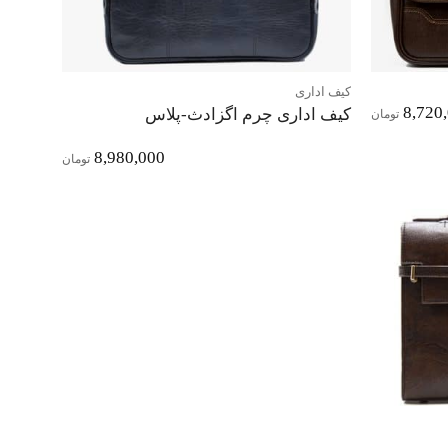
کیف اداری
8,720
کیف اداری چرم اگزادث-پلاس
تومان
8,980,000
تومان
افزودن
به
علاقه
مندی‌ها