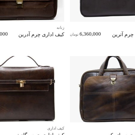
زنانه
,000
6,360,000
چرم آترین
کیف اداری چرم آدرین
تومان
افزودن
به
علاقه
مندی‌ها
کیف اداری