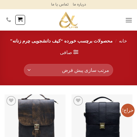
Ski
درباره ما
تماس با ما
T
Conten
خانه
/
محصولات برچسب خورده “کیف دانشجویی چرم زنانه”
صافی
حراج!
افزودن
افزودن
به
به
علاقه
علاقه
مندی‌ها
مندی‌ها