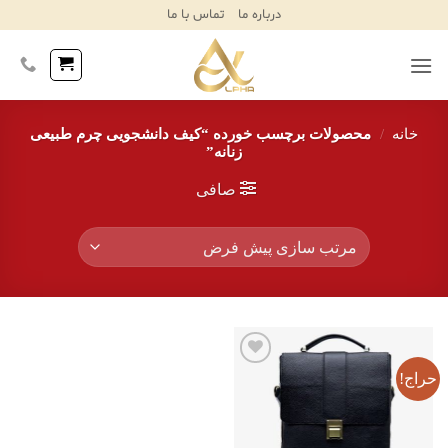
Ski
درباره ما
تماس با ما
T
Conten
خانه
/
محصولات برچسب خورده “کیف دانشجویی چرم طبیعی
زنانه”
صافی
حراج!
افزودن
به
علاقه
مندی‌ها