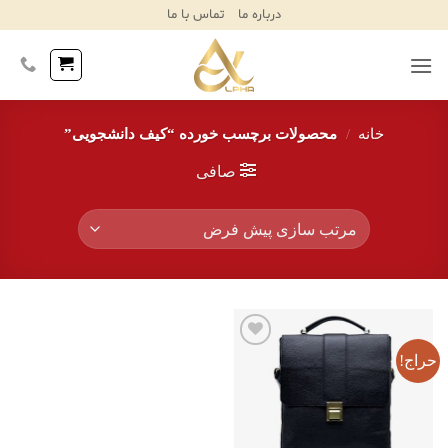
Ski
درباره ما
تماس با ما
T
Conten
خانه
/
محصولات برچسب خورده “کیف دانشجویی”
صافی
حراج!
افزودن
به
علاقه
مندی‌ها