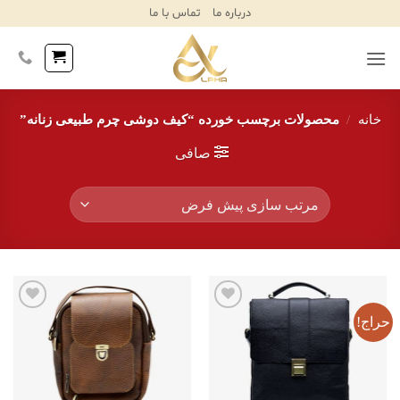
Ski
درباره ما
تماس با ما
T
Conten
خانه
/
محصولات برچسب خورده “کیف دوشی چرم طبیعی زنانه”
صافی
حراج!
افزودن
افزودن
به
به
علاقه
علاقه
مندی‌ها
مندی‌ها