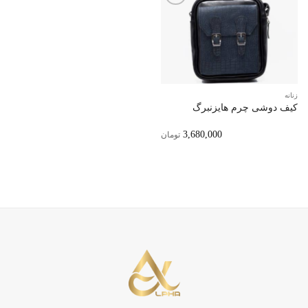
افزودن
به
علاقه
مندی‌ها
زنانه
کیف دوشی چرم هایزنبرگ
3,680,000
تومان