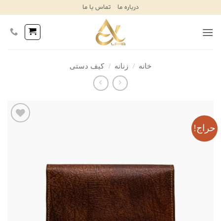
Ski
درباره ما
تماس با ما
T
Conten
خانه
/
زنانه
/
کیف دستی
حراج!
افزودن
به
علاقه
مندی‌ها