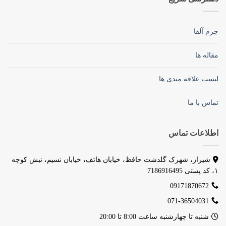
چرم آلفا
مقاله ها
لیست علاقه مندی ها
تماس با ما
اطلاعات تماس
شیراز، شهرک گلدشت حافظ، خیابان هاتف، خیابان نسیم، نبش کوچه
۱، کد پستی 7186916495
09171870672
071-36504031
شنبه تا چهارشنبه ساعت 8:00 تا 20:00