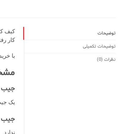
کیف کم
توضیحات
کار رفت
توضیحات تکمیلی
با خری
نظرات (0)
مشخص
جیب ه
یک جیب
جیب ه
ندارد