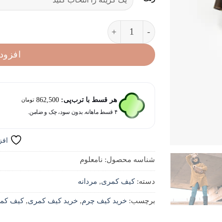
کیف کمری چرم مردانه آلپ عدد
افزود
هر قسط با ترب‌پی:
862,500
تومان
۴ قسط ماهانه. بدون سود، چک و ضامن.
افز
شناسه محصول:
نامعلوم
دسته:
کیف کمری
,
مردانه
برچسب:
خرید کیف چرم
,
خرید کیف کمری
,
کیف کم