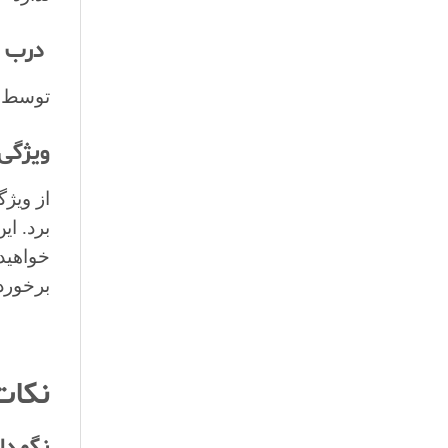
درب 
توسط ز
ویژگی
از ویژ
برد. ا
برخورد
نکات
نگهدار