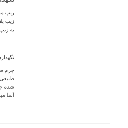
زیپ مور
زیپ پلا
به زیپ 
نگهدار
چرم طب
طبیعی 
شده چر
آلفا می