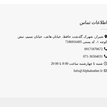
3,550,000 تومان
طلاعات تماس
شیراز، شهرک گلدشت حافظ، خیابان هاتف، خیابان نسیم، نبش
وچه ۱، کد پستی 7186916495
09171870672
071-36504031
شنبه تا چهارشنبه ساعت 8:00 تا 20:00
Info@alphaleather.ir