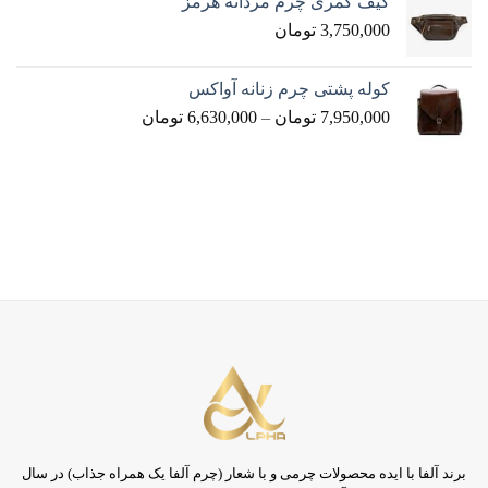
کیف کمری چرم مردانه هرمز
3,750,000
تومان
کوله پشتی چرم زنانه آواکس
Price
7,950,000
تومان
–
6,630,000
تومان
Range:
6,630,000 تومان
Through
7,950,000 تومان
برند آلفا با ایده محصولات چرمی و با شعار (چرم آلفا یک همراه جذاب) در سال