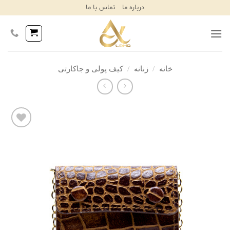
Ski
درباره ما
تماس با ما
T
Conten
خانه
/
زنانه
/
کیف پولی و جاکارتی
افزودن
به
علاقه
مندی‌ها