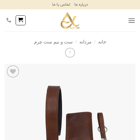
Ski
درباره ما
تماس با ما
T
Conten
خانه
/
مردانه
/
ست و نیم ست چرم
افزودن
به
علاقه
مندی‌ها