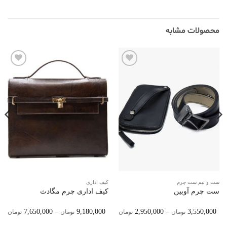
محصولات مشابه
افزودن
افزودن
به
به
علاقه
علاقه
مندی‌ها
مندی‌ها
ست و نیم ست چرم
کیف اداری
ست چرم آوبین
کیف اداری چرم مگادث
ice
Price
7,650,000
–
9,180,000
2,950,000
–
3,550,000
تومان
تومان
تومان
تومان
ge:
Range:
2,950,000 تومان