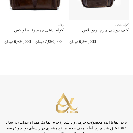
کوله پشتی
زنانه
کیف دوشی چرم بریو پلاس
کوله پشتی چرم زنانه آواکس
ice
6,630,000
–
7,950,000
6,360,000
تومان
تومان
تومان
ge:
ugh
0,000
برند آلفا با ایده محصولات چرمی و با شعار (چرم آلفا یک همراه جذاب) در سال
1397 خلق شد. چرم آلفا با هدف حفظ منافع مشتری در راستای تولید و عرضه