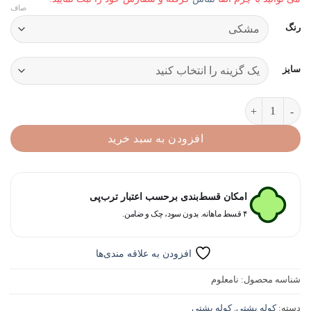
صاف
gh
رنگ
000
سایز
کوله پشتی چرم تراول عدد
افزودن به سبد خرید
امکان قسط‌بندی برحسب اعتبار ترب‌پی
۴ قسط ماهانه. بدون سود، چک و ضامن.
افزودن به علاقه مندی‌ها
شناسه محصول:
نامعلوم
دسته:
کوله پشتی
,
کوله پشتی