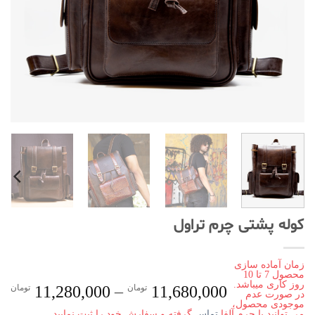
کوله پشتی چرم تراول
زمان
آماده سازی
محصول 7 تا 10
روز کاری میباشد.
ce
11,680,000
تومان
–
11,280,000
تومان
در صورت عدم
موجودی محصول،
e:
می توانید با چرم آلفا
تماس
گرفته و سفارش خود را ثبت نمایید.