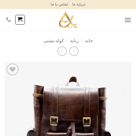
Ski
درباره ما
تماس با ما
T
Conten
خانه
/
زنانه
/
کوله پشتی
افزودن
به
علاقه
مندی‌ها